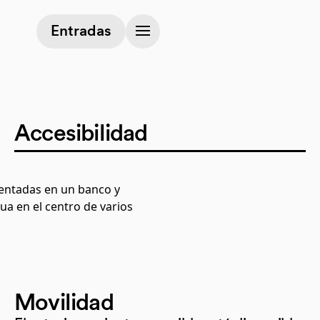
(opens in a new tab)
Entradas
Accesibilidad
Movilidad