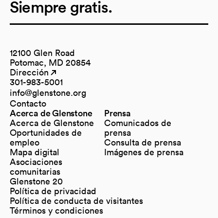
Siempre gratis.
12100 Glen Road
Potomac, MD 20854
Dirección
(opens in a new tab)
(opens in a new tab)
301-983-5001
info@glenstone.org
(opens in a new tab)
Contacto
Acerca de Glenstone
Prensa
Acerca de Glenstone
Comunicados de
Oportunidades de
prensa
empleo
Consulta de prensa
Mapa digital
Imágenes de prensa
(opens in a new tab)
Asociaciones
comunitarias
Glenstone 20
Política de privacidad
Política de conducta de visitantes
Términos y condiciones