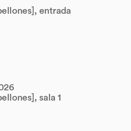
bellones], entrada
2026
ellones], sala 1