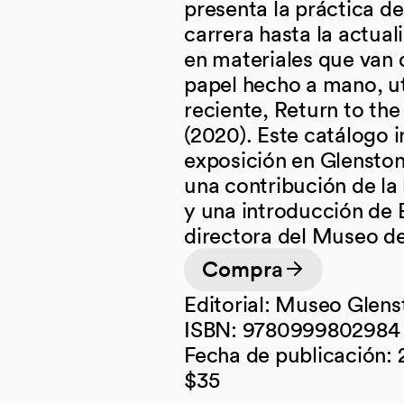
presenta la práctica de
carrera hasta la actual
en materiales que van 
papel hecho a mano, ut
reciente, Return to th
(2020). Este catálogo 
exposición en Glenstone
una contribución de la 
y una introducción de 
directora del Museo d
Compra
(opens in a new tab)
Editorial: Museo Glen
ISBN: 9780999802984
Fecha de publicación:
$35