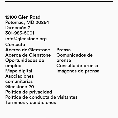
12100 Glen Road
Potomac, MD 20854
Dirección
(opens in a new tab)
(opens in a new tab)
301-983-5001
info@glenstone.org
(opens in a new tab)
Contacto
Acerca de Glenstone
Prensa
Acerca de Glenstone
Comunicados de
Oportunidades de
prensa
empleo
Consulta de prensa
Mapa digital
Imágenes de prensa
(opens in a new tab)
Asociaciones
comunitarias
Glenstone 20
Política de privacidad
Política de conducta de visitantes
Términos y condiciones